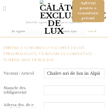
Salt
Aplicați
pentru o
la
consultație
conținut
privată
search
PENTRU A COMANDA O VACANȚĂ DE LUX
PERSONALIZATĂ, VĂ RUGĂM SĂ COMPLETAȚI
FORMULARUL DE MAI JOS:
Vacanță / Articol
Numele dvs.
(obligatoriu)
Adresa dvs. de e-