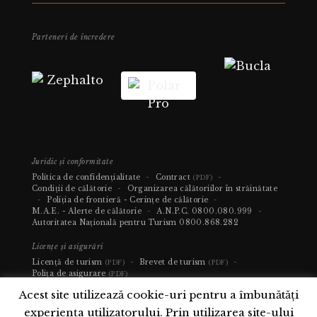
Parteneri de încredere
Juridic și conformitate
Politica de confidențialitate
-
Contract
-
(PDF)
Condiții de călătorie
-
Organizarea călătoriilor în străinătate
-
Poliția de frontieră - Cerințe de călătorie
-
M.A.E. - Alerte de călătorie
-
A.N.P.C.
0800.080.999
-
Autoritatea Națională pentru Turism
0800.868.282
Licențe și asigurări
Licență de turism
-
Brevet de turism
-
(PDF)
(PDF)
Polița de asigurare
(PDF)
Acest site utilizează cookie-uri pentru a îmbunătăți
experiența utilizatorului. Prin utilizarea site-ului