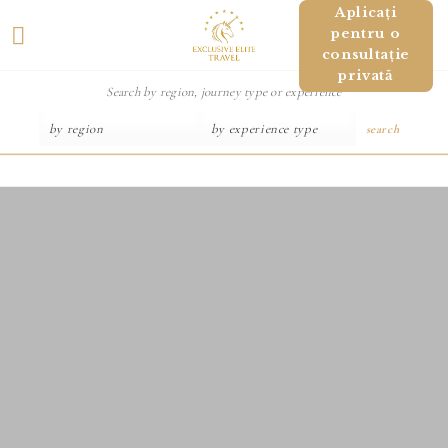
Salt
Aplicați
pentru o
la
consultație
conținut
privată
search