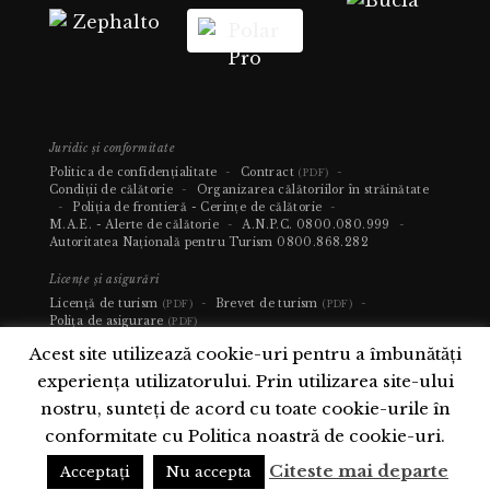
Juridic și conformitate
Politica de confidențialitate
-
Contract
-
(PDF)
Condiții de călătorie
-
Organizarea călătoriilor în străinătate
-
Poliția de frontieră - Cerințe de călătorie
-
M.A.E. - Alerte de călătorie
-
A.N.P.C.
0800.080.999
-
Autoritatea Națională pentru Turism
0800.868.282
Licențe și asigurări
Licență de turism
-
Brevet de turism
-
(PDF)
(PDF)
Polița de asigurare
(PDF)
Acest site utilizează cookie-uri pentru a îmbunătăți
experiența utilizatorului. Prin utilizarea site-ului
nostru, sunteți de acord cu toate cookie-urile în
conformitate cu Politica noastră de cookie-uri.
Citeste mai departe
Acceptați
Nu accepta
Copyright 2026 © Exclusive Elite Travel. Toate drepturile rezervate.