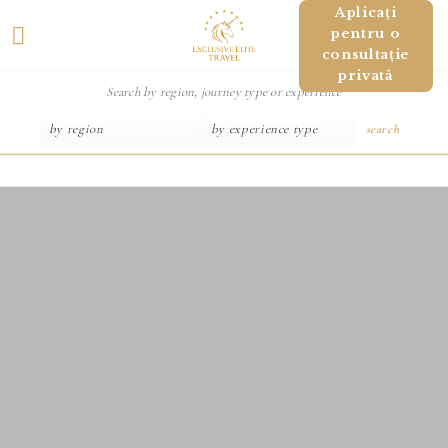
Salt
Aplicați
pentru o
la
consultație
conținut
privată
search